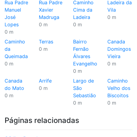
Rua Padre
Rua Padre
Caminho
Ladeira da
Manuel
Xavier
Cima da
Vila
José
Madruga
Ladeira
0 m
Lopes
0 m
0 m
0 m
Caminho
Terras
Bairro
Canada
da
0 m
Fernão
Domingos
Queimada
Álvares
Vieira
0 m
Evangelho
0 m
0 m
Canada
Arrife
Largo de
Caminho
do Mato
0 m
São
Velho dos
0 m
Sebastião
Biscoitos
0 m
0 m
Páginas relacionadas