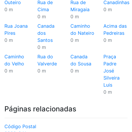
Outeiro
Rua de
Rua de
Canadinhas
0 m
Cima
Miragaia
0 m
0 m
0 m
Rua Joana
Canada
Caminho
Acima das
Pires
dos
do Nateiro
Pedreiras
0 m
Santos
0 m
0 m
0 m
Caminho
Rua do
Canada
Praça
do Velho
Valverde
do Sousa
Padre
0 m
0 m
0 m
José
Silveira
Luis
0 m
Páginas relacionadas
Código Postal