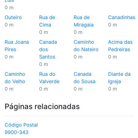
Luis
0 m
Outeiro
Rua de
Rua de
Canadinhas
0 m
Cima
Miragaia
0 m
0 m
0 m
Rua Joana
Canada
Caminho
Acima das
Pires
dos
do Nateiro
Pedreiras
0 m
Santos
0 m
0 m
0 m
Caminho
Rua do
Canada
Diante da
do Velho
Valverde
do Sousa
Igreja
0 m
0 m
0 m
0 m
Páginas relacionadas
Código Postal
9900-343