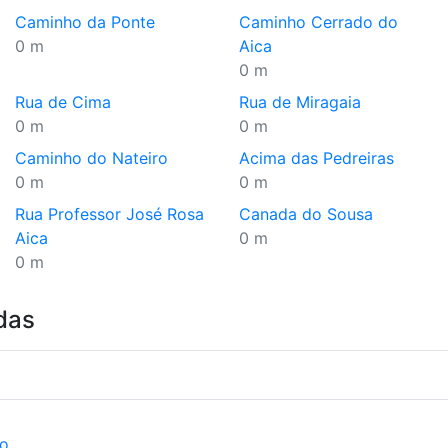
Caminho da Ponte
Caminho Cerrado do
0 m
Aica
0 m
Rua de Cima
Rua de Miragaia
0 m
0 m
Caminho do Nateiro
Acima das Pedreiras
0 m
0 m
Rua Professor José Rosa
Canada do Sousa
Aica
0 m
0 m
das
ão