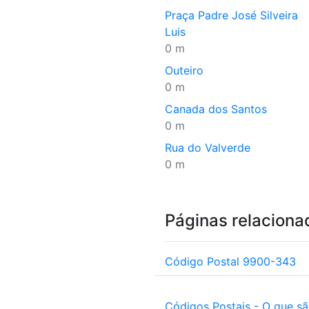
Praça Padre José Silveira
Luis
0 m
Outeiro
0 m
Canada dos Santos
0 m
Rua do Valverde
0 m
Páginas relaciona
Código Postal 9900-343
Códigos Postais - O que s