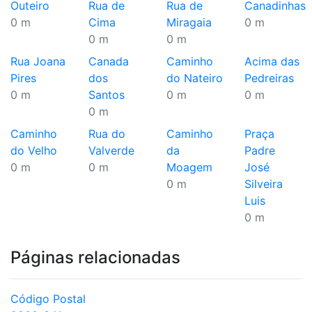
Outeiro
Rua de
Rua de
Canadinhas
0 m
Cima
Miragaia
0 m
0 m
0 m
Rua Joana
Canada
Caminho
Acima das
Pires
dos
do Nateiro
Pedreiras
0 m
Santos
0 m
0 m
0 m
Caminho
Rua do
Caminho
Praça
do Velho
Valverde
da
Padre
0 m
0 m
Moagem
José
0 m
Silveira
Luis
0 m
Páginas relacionadas
Código Postal