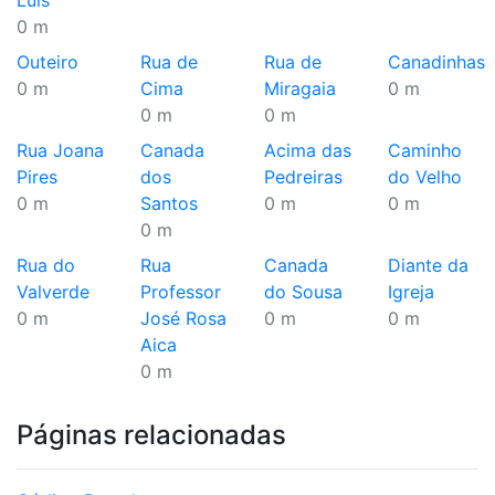
Luis
0 m
Outeiro
Rua de
Rua de
Canadinhas
0 m
Cima
Miragaia
0 m
0 m
0 m
Rua Joana
Canada
Acima das
Caminho
Pires
dos
Pedreiras
do Velho
0 m
Santos
0 m
0 m
0 m
Rua do
Rua
Canada
Diante da
Valverde
Professor
do Sousa
Igreja
0 m
José Rosa
0 m
0 m
Aica
0 m
Páginas relacionadas