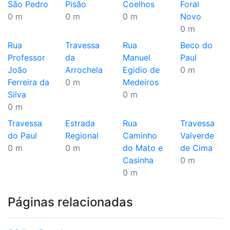
São Pedro
Pisão
Coelhos
Foral
0 m
0 m
0 m
Novo
0 m
Rua
Travessa
Rua
Beco do
Professor
da
Manuel
Paul
João
Arrochela
Egidio de
0 m
Ferreira da
0 m
Medeiros
Silva
0 m
0 m
Travessa
Estrada
Rua
Travessa
do Paul
Regional
Caminho
Valverde
0 m
0 m
do Mato e
de Cima
Casinha
0 m
0 m
Páginas relacionadas