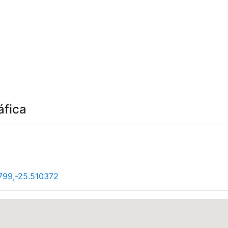
áfica
799,-25.510372