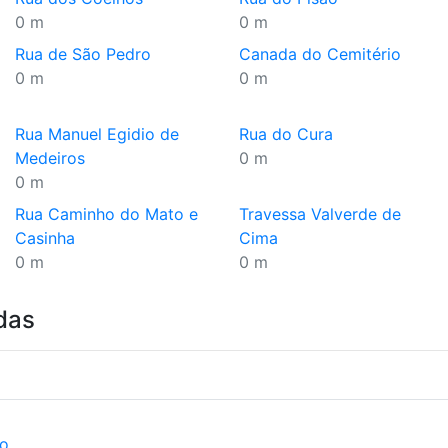
0 m
0 m
Rua de São Pedro
Canada do Cemitério
0 m
0 m
Rua Manuel Egidio de
Rua do Cura
Medeiros
0 m
0 m
Rua Caminho do Mato e
Travessa Valverde de
Casinha
Cima
0 m
0 m
das
ão