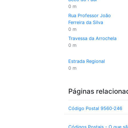
0 m
Rua Professor João
Ferreira da Silva
0 m
Travessa da Arrochela
0 m
Estrada Regional
0 m
Páginas relaciona
Código Postal 9560-246
Códigos Postais - O que s