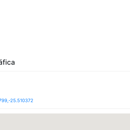
áfica
799,-25.510372