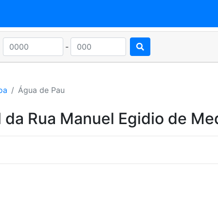
-
oa
Água de Pau
l da Rua Manuel Egidio de Me