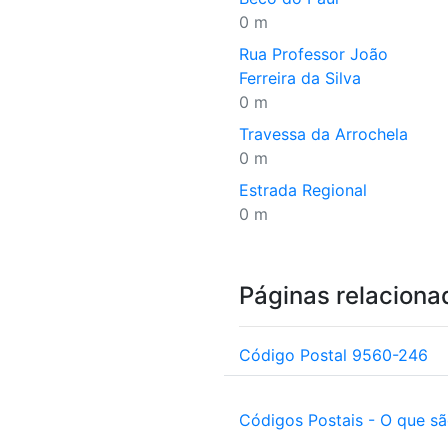
0 m
Rua Professor João
Ferreira da Silva
0 m
Travessa da Arrochela
0 m
Estrada Regional
0 m
Páginas relaciona
Código Postal 9560-246
Códigos Postais - O que s