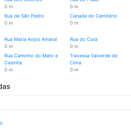
0 m
0 m
Rua de São Pedro
Canada do Cemitério
0 m
0 m
Rua Maria Anjos Amaral
Rua do Cura
0 m
0 m
Rua Caminho do Mato e
Travessa Valverde de
Casinha
Cima
0 m
0 m
das
ão