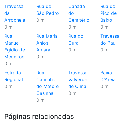
Travessa
Rua de
Canada
Rua do
da
São Pedro
do
Pico de
Arrochela
0 m
Cemitério
Baixo
0 m
0 m
0 m
Rua
Rua Maria
Rua do
Travessa
Manuel
Anjos
Cura
do Paul
Egidio de
Amaral
0 m
0 m
Medeiros
0 m
0 m
Estrada
Rua
Travessa
Baixa
Regional
Caminho
Valverde
D'Areia
0 m
do Mato e
de Cima
0 m
Casinha
0 m
0 m
Páginas relacionadas