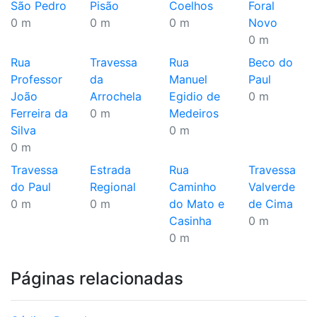
São Pedro
Pisão
Coelhos
Foral
0 m
0 m
0 m
Novo
0 m
Rua
Travessa
Rua
Beco do
Professor
da
Manuel
Paul
João
Arrochela
Egidio de
0 m
Ferreira da
0 m
Medeiros
Silva
0 m
0 m
Travessa
Estrada
Rua
Travessa
do Paul
Regional
Caminho
Valverde
0 m
0 m
do Mato e
de Cima
Casinha
0 m
0 m
Páginas relacionadas