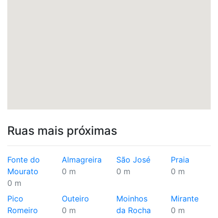
Ruas mais próximas
Fonte do
Almagreira
São José
Praia
Mourato
0 m
0 m
0 m
0 m
Pico
Outeiro
Moinhos
Mirante
Romeiro
0 m
da Rocha
0 m