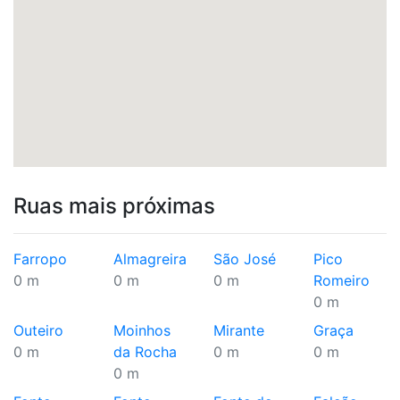
Ruas mais próximas
Farropo
Almagreira
São José
Pico
0 m
0 m
0 m
Romeiro
0 m
Outeiro
Moinhos
Mirante
Graça
0 m
da Rocha
0 m
0 m
0 m