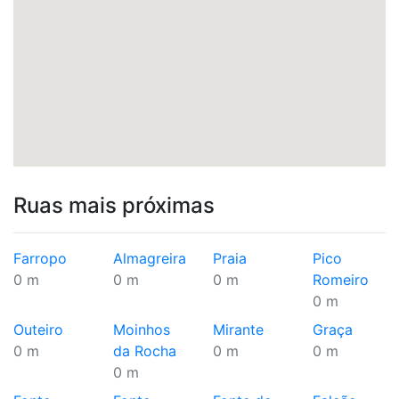
Ruas mais próximas
Farropo
Almagreira
Praia
Pico
0 m
0 m
0 m
Romeiro
0 m
Outeiro
Moinhos
Mirante
Graça
0 m
da Rocha
0 m
0 m
0 m