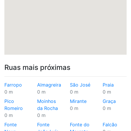
Ruas mais próximas
Farropo
Almagreira
São José
Praia
0 m
0 m
0 m
0 m
Pico
Moinhos
Mirante
Graça
Romeiro
da Rocha
0 m
0 m
0 m
0 m
Fonte
Fonte
Fonte do
Falcão