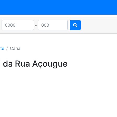
-
te
Caria
l da Rua Açougue