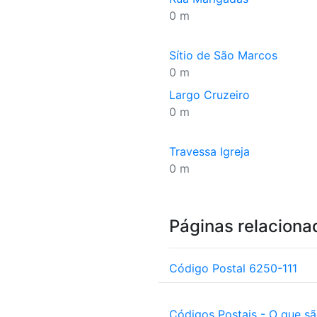
0 m
Sítio de São Marcos
0 m
Largo Cruzeiro
0 m
Travessa Igreja
0 m
Páginas relaciona
Código Postal 6250-111
Códigos Postais - O que s