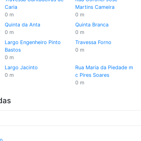
Caria
Martins Cameira
0 m
0 m
Quinta da Anta
Quinta Branca
0 m
0 m
Largo Engenheiro Pinto
Travessa Forno
Bastos
0 m
0 m
Largo Jacinto
Rua Maria da Piedade m
0 m
c Pires Soares
0 m
das
ão