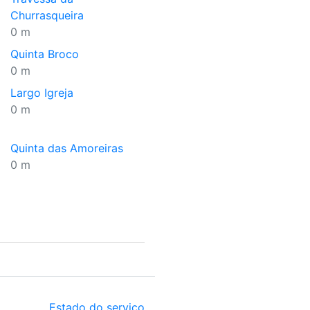
Churrasqueira
0 m
Quinta Broco
0 m
Largo Igreja
0 m
Quinta das Amoreiras
0 m
Estado do serviço