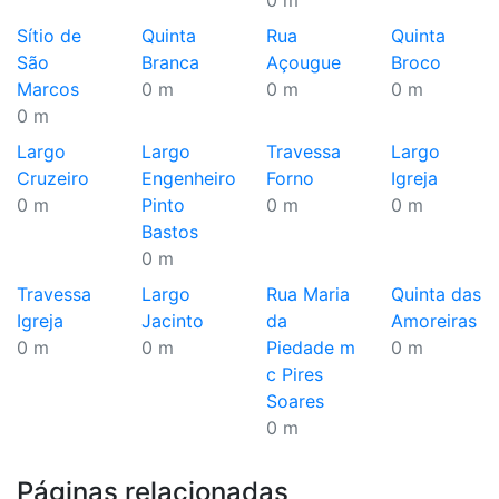
0 m
Sítio de
Quinta
Rua
Quinta
São
Branca
Açougue
Broco
Marcos
0 m
0 m
0 m
0 m
Largo
Largo
Travessa
Largo
Cruzeiro
Engenheiro
Forno
Igreja
0 m
Pinto
0 m
0 m
Bastos
0 m
Travessa
Largo
Rua Maria
Quinta das
Igreja
Jacinto
da
Amoreiras
0 m
0 m
Piedade m
0 m
c Pires
Soares
0 m
Páginas relacionadas