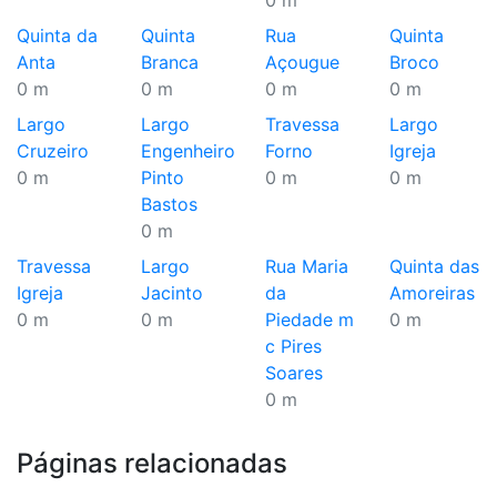
0 m
Quinta da
Quinta
Rua
Quinta
Anta
Branca
Açougue
Broco
0 m
0 m
0 m
0 m
Largo
Largo
Travessa
Largo
Cruzeiro
Engenheiro
Forno
Igreja
0 m
Pinto
0 m
0 m
Bastos
0 m
Travessa
Largo
Rua Maria
Quinta das
Igreja
Jacinto
da
Amoreiras
0 m
0 m
Piedade m
0 m
c Pires
Soares
0 m
Páginas relacionadas