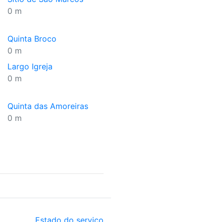
0 m
Quinta Broco
0 m
Largo Igreja
0 m
Quinta das Amoreiras
0 m
Estado do serviço