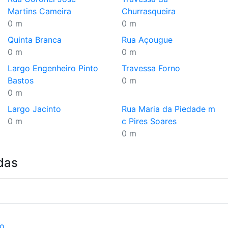
Martins Cameira
Churrasqueira
0 m
0 m
Quinta Branca
Rua Açougue
0 m
0 m
Largo Engenheiro Pinto
Travessa Forno
Bastos
0 m
0 m
Largo Jacinto
Rua Maria da Piedade m
0 m
c Pires Soares
0 m
das
ão