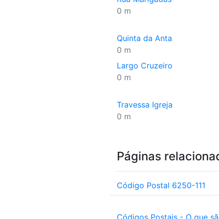
0 m
Quinta da Anta
0 m
Largo Cruzeiro
0 m
Travessa Igreja
0 m
Páginas relaciona
Código Postal 6250-111
Códigos Postais - O que s