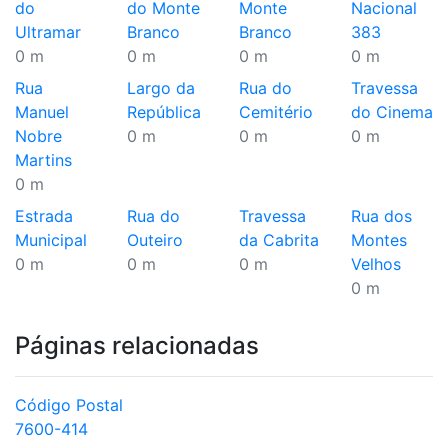
do
do Monte
Monte
Nacional
Ultramar
Branco
Branco
383
0 m
0 m
0 m
0 m
Rua
Largo da
Rua do
Travessa
Manuel
República
Cemitério
do Cinema
Nobre
0 m
0 m
0 m
Martins
0 m
Estrada
Rua do
Travessa
Rua dos
Municipal
Outeiro
da Cabrita
Montes
0 m
0 m
0 m
Velhos
0 m
Páginas relacionadas
Código Postal
7600-414