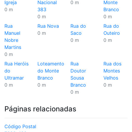
Igreja
Nacional
0 m
Monte
0 m
383
Branco
0 m
0 m
Rua
Rua Nova
Rua do
Rua do
Manuel
0 m
Saco
Outeiro
Nobre
0 m
0 m
Martins
0 m
Rua Heróis
Loteamento
Rua
Rua dos
do
do Monte
Doutor
Montes
Ultramar
Branco
Sousa
Velhos
0 m
0 m
Branco
0 m
0 m
Páginas relacionadas
Código Postal