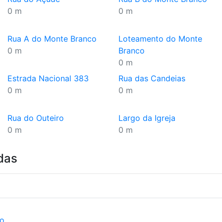
0 m
0 m
Rua A do Monte Branco
Loteamento do Monte
0 m
Branco
0 m
Estrada Nacional 383
Rua das Candeias
0 m
0 m
Rua do Outeiro
Largo da Igreja
0 m
0 m
das
ão