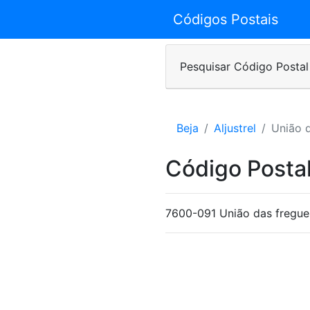
Códigos Postais
Pesquisar Código Postal
Beja
Aljustrel
União d
Código Posta
7600-091 União das fregues