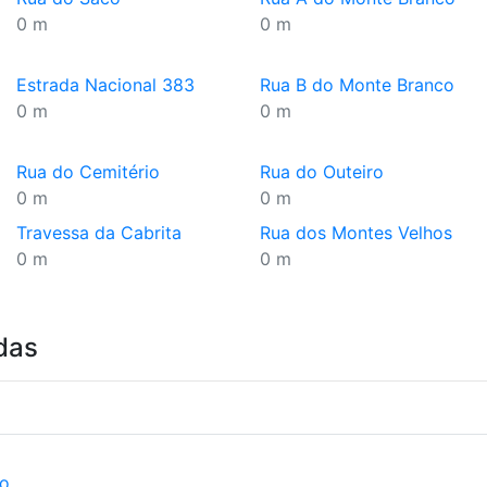
0 m
0 m
Estrada Nacional 383
Rua B do Monte Branco
0 m
0 m
Rua do Cemitério
Rua do Outeiro
0 m
0 m
Travessa da Cabrita
Rua dos Montes Velhos
0 m
0 m
das
ão