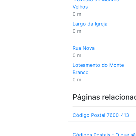
Velhos
0 m
Largo da Igreja
0 m
Rua Nova
0 m
Loteamento do Monte
Branco
0 m
Páginas relaciona
Código Postal 7600-413
Códigos Postais - O que s