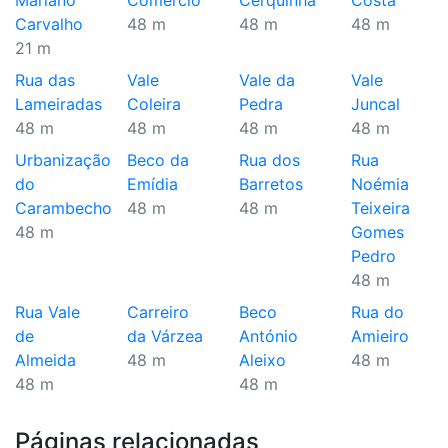
Mariano
Comércio
Cerquinha
Costa
Carvalho
48 m
48 m
48 m
21 m
Rua das
Vale
Vale da
Vale
Lameiradas
Coleira
Pedra
Juncal
48 m
48 m
48 m
48 m
Urbanização
Beco da
Rua dos
Rua
do
Emídia
Barretos
Noémia
Carambecho
48 m
48 m
Teixeira
48 m
Gomes
Pedro
48 m
Rua Vale
Carreiro
Beco
Rua do
de
da Várzea
António
Amieiro
Almeida
48 m
Aleixo
48 m
48 m
48 m
Páginas relacionadas