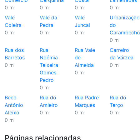
Comércio
Cerquinha
Costa
Lameiradas
0 m
0 m
0 m
0 m
Vale
Vale da
Vale
Urbanização
Coleira
Pedra
Juncal
do
0 m
0 m
0 m
Carambecho
0 m
Rua dos
Rua
Rua Vale
Carreiro
Barretos
Noémia
de
da Várzea
0 m
Teixeira
Almeida
0 m
Gomes
0 m
Pedro
0 m
Beco
Rua do
Rua Padre
Rua do
António
Amieiro
Marques
Terço
Aleixo
0 m
0 m
0 m
0 m
Páginas relacionadas