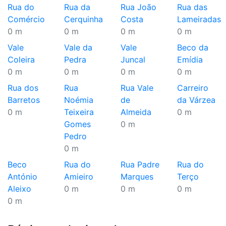
Rua do
Rua da
Rua João
Rua das
Comércio
Cerquinha
Costa
Lameiradas
0 m
0 m
0 m
0 m
Vale
Vale da
Vale
Beco da
Coleira
Pedra
Juncal
Emídia
0 m
0 m
0 m
0 m
Rua dos
Rua
Rua Vale
Carreiro
Barretos
Noémia
de
da Várzea
0 m
Teixeira
Almeida
0 m
Gomes
0 m
Pedro
0 m
Beco
Rua do
Rua Padre
Rua do
António
Amieiro
Marques
Terço
Aleixo
0 m
0 m
0 m
0 m