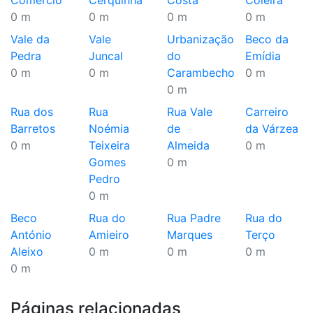
Comércio
Cerquinha
Costa
Coleira
0 m
0 m
0 m
0 m
Vale da
Vale
Urbanização
Beco da
Pedra
Juncal
do
Emídia
0 m
0 m
Carambecho
0 m
0 m
Rua dos
Rua
Rua Vale
Carreiro
Barretos
Noémia
de
da Várzea
0 m
Teixeira
Almeida
0 m
Gomes
0 m
Pedro
0 m
Beco
Rua do
Rua Padre
Rua do
António
Amieiro
Marques
Terço
Aleixo
0 m
0 m
0 m
0 m
Páginas relacionadas