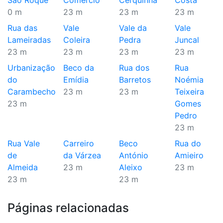
São Roque
Comércio
Cerquinha
Costa
0 m
23 m
23 m
23 m
Rua das
Vale
Vale da
Vale
Lameiradas
Coleira
Pedra
Juncal
23 m
23 m
23 m
23 m
Urbanização
Beco da
Rua dos
Rua
do
Emídia
Barretos
Noémia
Carambecho
23 m
23 m
Teixeira
23 m
Gomes
Pedro
23 m
Rua Vale
Carreiro
Beco
Rua do
de
da Várzea
António
Amieiro
Almeida
23 m
Aleixo
23 m
23 m
23 m
Páginas relacionadas