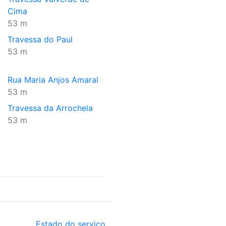
Cima
53 m
Travessa do Paul
53 m
Rua Maria Anjos Amaral
53 m
Travessa da Arrochela
53 m
Estado do serviço