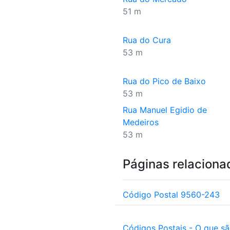
51 m
Rua do Cura
53 m
Rua do Pico de Baixo
53 m
Rua Manuel Egidio de
Medeiros
53 m
Páginas relaciona
Código Postal 9560-243
Códigos Postais - O que s