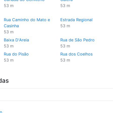
53 m
53 m
Rua Caminho do Mato e
Estrada Regional
Casinha
53 m
53 m
Baixa D'Areia
Rua de São Pedro
53 m
53 m
Rua do Pisão
Rua dos Coelhos
53 m
53 m
das
ão