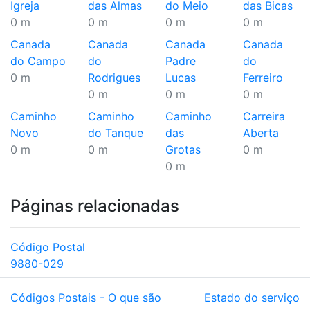
Igreja
das Almas
do Meio
das Bicas
0 m
0 m
0 m
0 m
Canada
Canada
Canada
Canada
do Campo
do
Padre
do
0 m
Rodrigues
Lucas
Ferreiro
0 m
0 m
0 m
Caminho
Caminho
Caminho
Carreira
Novo
do Tanque
das
Aberta
0 m
0 m
Grotas
0 m
0 m
Páginas relacionadas
Código Postal
9880-029
Códigos Postais - O que são
Estado do serviço