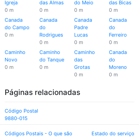
Igreja
das Almas
do Meio
das Bicas
0 m
0 m
0 m
0 m
Canada
Canada
Canada
Canada
do Campo
do
Padre
do
0 m
Rodrigues
Lucas
Ferreiro
0 m
0 m
0 m
Caminho
Caminho
Caminho
Canada
Novo
do Tanque
das
do
0 m
0 m
Grotas
Moreno
0 m
0 m
Páginas relacionadas
Código Postal
9880-015
Códigos Postais - O que são
Estado do serviço