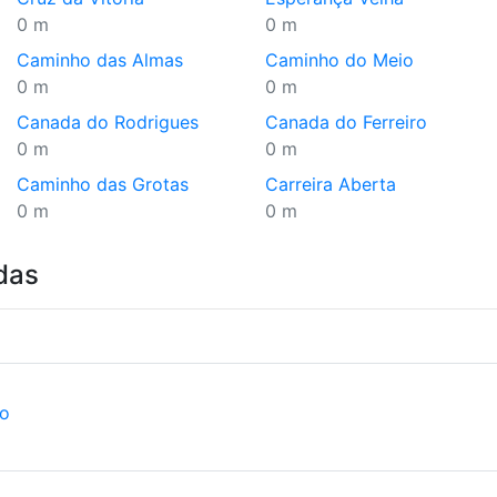
0 m
0 m
Caminho das Almas
Caminho do Meio
0 m
0 m
Canada do Rodrigues
Canada do Ferreiro
0 m
0 m
Caminho das Grotas
Carreira Aberta
0 m
0 m
das
ão