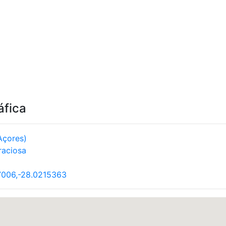
áfica
Açores)
raciosa
7006,-28.0215363