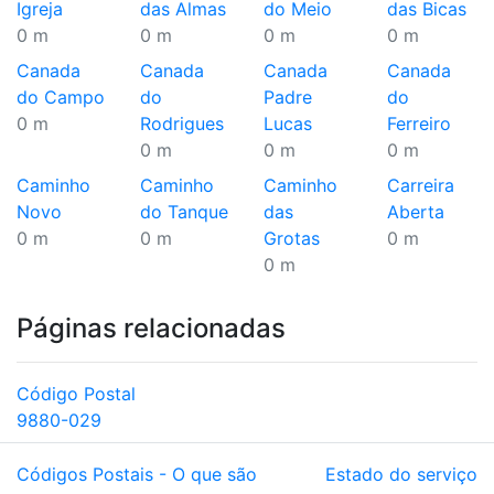
Igreja
das Almas
do Meio
das Bicas
0 m
0 m
0 m
0 m
Canada
Canada
Canada
Canada
do Campo
do
Padre
do
0 m
Rodrigues
Lucas
Ferreiro
0 m
0 m
0 m
Caminho
Caminho
Caminho
Carreira
Novo
do Tanque
das
Aberta
0 m
0 m
Grotas
0 m
0 m
Páginas relacionadas
Código Postal
9880-029
Códigos Postais - O que são
Estado do serviço