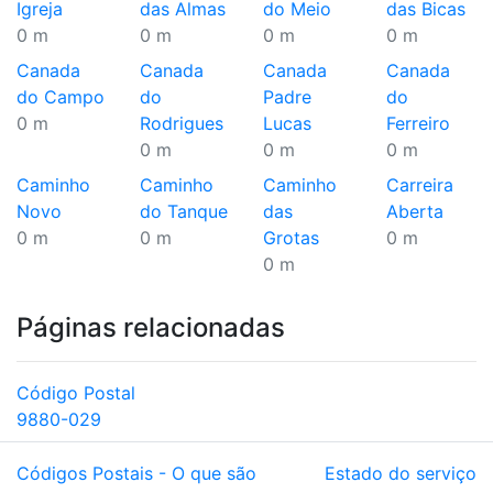
Igreja
das Almas
do Meio
das Bicas
0 m
0 m
0 m
0 m
Canada
Canada
Canada
Canada
do Campo
do
Padre
do
0 m
Rodrigues
Lucas
Ferreiro
0 m
0 m
0 m
Caminho
Caminho
Caminho
Carreira
Novo
do Tanque
das
Aberta
0 m
0 m
Grotas
0 m
0 m
Páginas relacionadas
Código Postal
9880-029
Códigos Postais - O que são
Estado do serviço