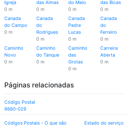
Igreja
das Almas
do Meio
das Bicas
0 m
0 m
0 m
0 m
Canada
Canada
Canada
Canada
do Campo
do
Padre
do
0 m
Rodrigues
Lucas
Ferreiro
0 m
0 m
0 m
Caminho
Caminho
Caminho
Carreira
Novo
do Tanque
das
Aberta
0 m
0 m
Grotas
0 m
0 m
Páginas relacionadas
Código Postal
9880-029
Códigos Postais - O que são
Estado do serviço