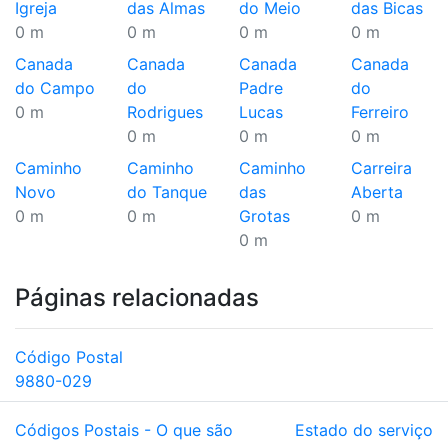
Igreja
das Almas
do Meio
das Bicas
0 m
0 m
0 m
0 m
Canada
Canada
Canada
Canada
do Campo
do
Padre
do
0 m
Rodrigues
Lucas
Ferreiro
0 m
0 m
0 m
Caminho
Caminho
Caminho
Carreira
Novo
do Tanque
das
Aberta
0 m
0 m
Grotas
0 m
0 m
Páginas relacionadas
Código Postal
9880-029
Códigos Postais - O que são
Estado do serviço