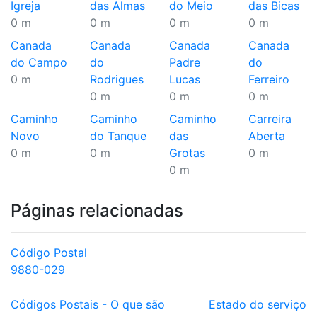
Igreja
das Almas
do Meio
das Bicas
0 m
0 m
0 m
0 m
Canada
Canada
Canada
Canada
do Campo
do
Padre
do
0 m
Rodrigues
Lucas
Ferreiro
0 m
0 m
0 m
Caminho
Caminho
Caminho
Carreira
Novo
do Tanque
das
Aberta
0 m
0 m
Grotas
0 m
0 m
Páginas relacionadas
Código Postal
9880-029
Códigos Postais - O que são
Estado do serviço