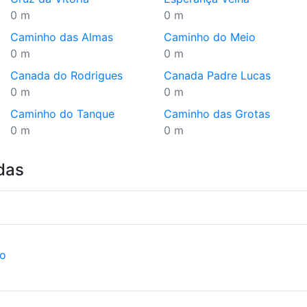
0 m
0 m
Caminho das Almas
Caminho do Meio
0 m
0 m
Canada do Rodrigues
Canada Padre Lucas
0 m
0 m
Caminho do Tanque
Caminho das Grotas
0 m
0 m
das
ão