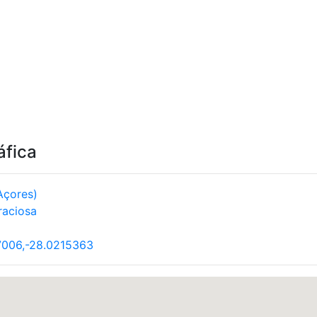
áfica
Açores)
raciosa
7006,-28.0215363