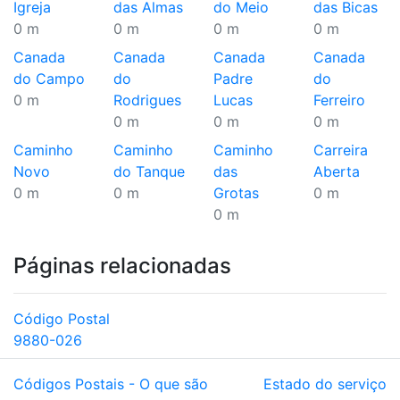
Igreja
das Almas
do Meio
das Bicas
0 m
0 m
0 m
0 m
Canada
Canada
Canada
Canada
do Campo
do
Padre
do
0 m
Rodrigues
Lucas
Ferreiro
0 m
0 m
0 m
Caminho
Caminho
Caminho
Carreira
Novo
do Tanque
das
Aberta
0 m
0 m
Grotas
0 m
0 m
Páginas relacionadas
Código Postal
9880-026
Códigos Postais - O que são
Estado do serviço