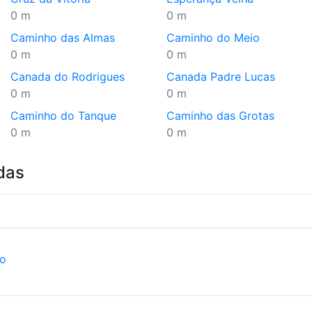
0 m
0 m
Caminho das Almas
Caminho do Meio
0 m
0 m
Canada do Rodrigues
Canada Padre Lucas
0 m
0 m
Caminho do Tanque
Caminho das Grotas
0 m
0 m
das
ão