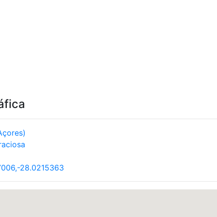
áfica
Açores)
raciosa
7006,-28.0215363