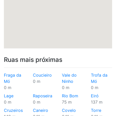
Ruas mais próximas
Fraga da
Coucieiro
Vale do
Trofa da
Mó
0 m
Ninho
Mó
0 m
0 m
0 m
Lage
Raposeira
Rio Bom
Eiró
0 m
0 m
75 m
137 m
Cruzeiros
Caneiro
Covelo
Torre