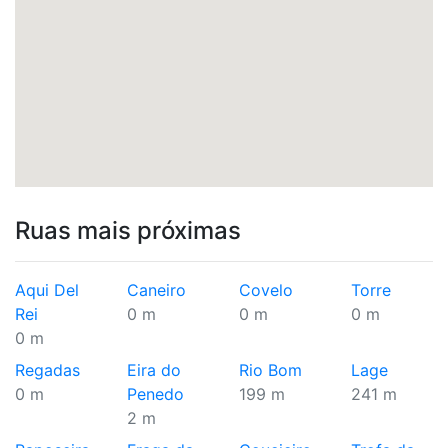
Ruas mais próximas
Aqui Del
Caneiro
Covelo
Torre
Rei
0 m
0 m
0 m
0 m
Regadas
Eira do
Rio Bom
Lage
0 m
Penedo
199 m
241 m
2 m