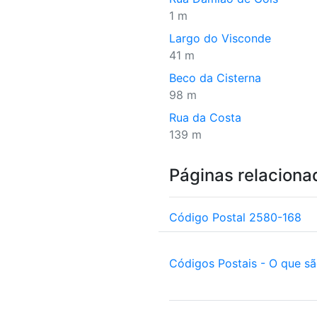
1 m
Largo do Visconde
41 m
Beco da Cisterna
98 m
Rua da Costa
139 m
Páginas relaciona
Código Postal 2580-168
Códigos Postais - O que s