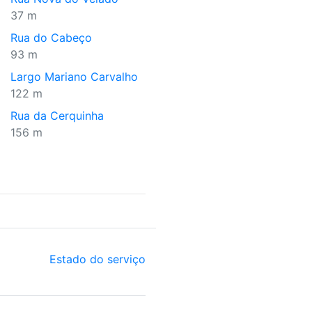
37 m
Rua do Cabeço
93 m
Largo Mariano Carvalho
122 m
Rua da Cerquinha
156 m
Estado do serviço