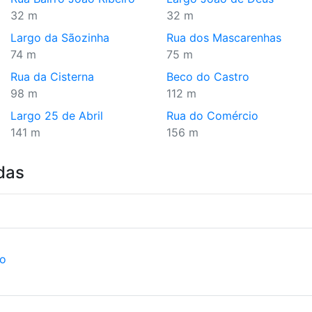
32 m
32 m
Largo da Sãozinha
Rua dos Mascarenhas
74 m
75 m
Rua da Cisterna
Beco do Castro
98 m
112 m
Largo 25 de Abril
Rua do Comércio
141 m
156 m
das
ão