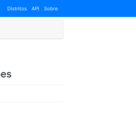
Distritos
API
Sobre
oes