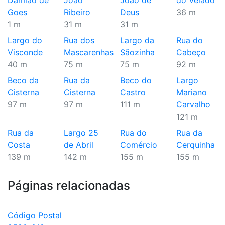
Damião de
João
João de
do Velado
Goes
Ribeiro
Deus
36 m
1 m
31 m
31 m
Largo do
Rua dos
Largo da
Rua do
Visconde
Mascarenhas
Sãozinha
Cabeço
40 m
75 m
75 m
92 m
Beco da
Rua da
Beco do
Largo
Cisterna
Cisterna
Castro
Mariano
97 m
97 m
111 m
Carvalho
121 m
Rua da
Largo 25
Rua do
Rua da
Costa
de Abril
Comércio
Cerquinha
139 m
142 m
155 m
155 m
Páginas relacionadas
Código Postal