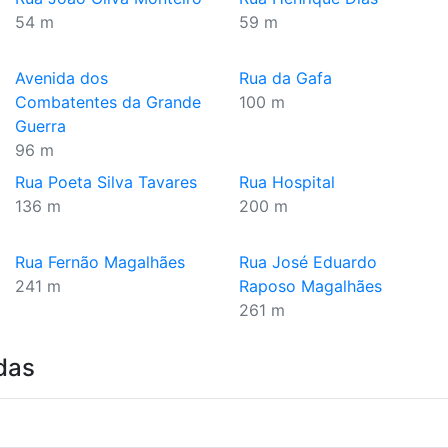
54 m
59 m
Avenida dos
Rua da Gafa
Combatentes da Grande
100 m
Guerra
96 m
Rua Poeta Silva Tavares
Rua Hospital
136 m
200 m
Rua Fernão Magalhães
Rua José Eduardo
241 m
Raposo Magalhães
261 m
das