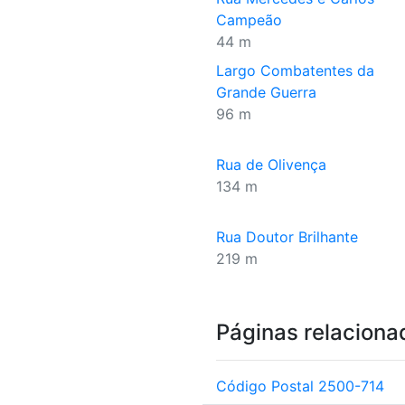
Campeão
44 m
Largo Combatentes da
Grande Guerra
96 m
Rua de Olivença
134 m
Rua Doutor Brilhante
219 m
Páginas relaciona
Código Postal 2500-714