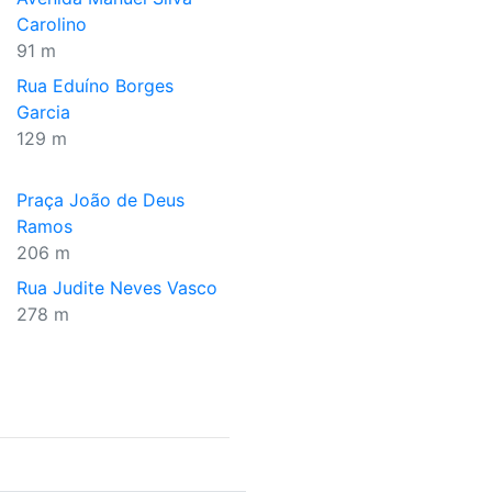
Carolino
91 m
Rua Eduíno Borges
Garcia
129 m
Praça João de Deus
Ramos
206 m
Rua Judite Neves Vasco
278 m