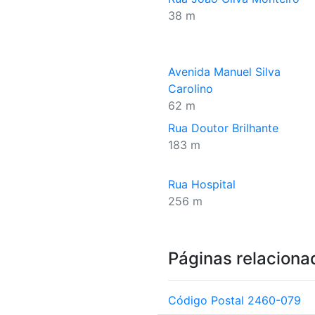
38 m
Avenida Manuel Silva
Carolino
62 m
Rua Doutor Brilhante
183 m
Rua Hospital
256 m
Páginas relaciona
Código Postal 2460-079