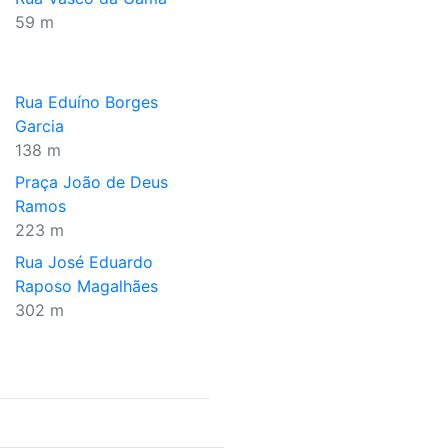
59 m
Rua Eduíno Borges
Garcia
138 m
Praça João de Deus
Ramos
223 m
Rua José Eduardo
Raposo Magalhães
302 m