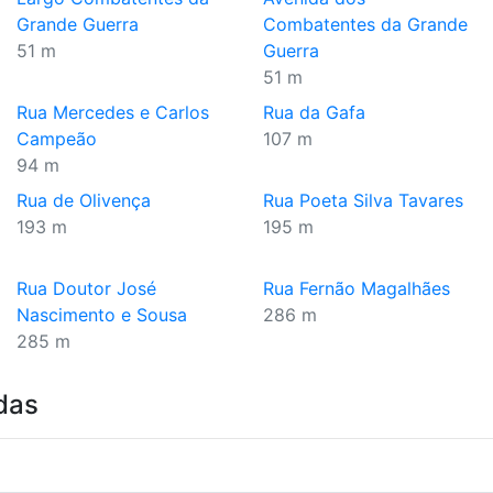
Grande Guerra
Combatentes da Grande
51 m
Guerra
51 m
Rua Mercedes e Carlos
Rua da Gafa
Campeão
107 m
94 m
Rua de Olivença
Rua Poeta Silva Tavares
193 m
195 m
Rua Doutor José
Rua Fernão Magalhães
Nascimento e Sousa
286 m
285 m
das