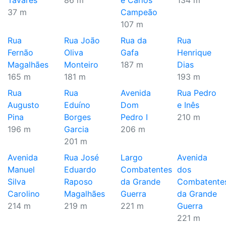
Tavares
86 m
e Carlos
134 m
37 m
Campeão
107 m
Rua
Rua João
Rua da
Rua
Fernão
Oliva
Gafa
Henrique
Magalhães
Monteiro
187 m
Dias
165 m
181 m
193 m
Rua
Rua
Avenida
Rua Pedro
Augusto
Eduíno
Dom
e Inês
Pina
Borges
Pedro I
210 m
196 m
Garcia
206 m
201 m
Avenida
Rua José
Largo
Avenida
Manuel
Eduardo
Combatentes
dos
Silva
Raposo
da Grande
Combatente
Carolino
Magalhães
Guerra
da Grande
214 m
219 m
221 m
Guerra
221 m