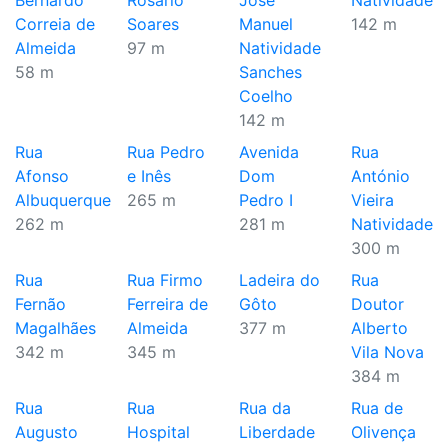
Bernardo
Rosário
José
Natividade
Correia de
Soares
Manuel
142 m
Almeida
97 m
Natividade
58 m
Sanches
Coelho
142 m
Rua
Rua Pedro
Avenida
Rua
Afonso
e Inês
Dom
António
Albuquerque
265 m
Pedro I
Vieira
262 m
281 m
Natividade
300 m
Rua
Rua Firmo
Ladeira do
Rua
Fernão
Ferreira de
Gôto
Doutor
Magalhães
Almeida
377 m
Alberto
342 m
345 m
Vila Nova
384 m
Rua
Rua
Rua da
Rua de
Augusto
Hospital
Liberdade
Olivença