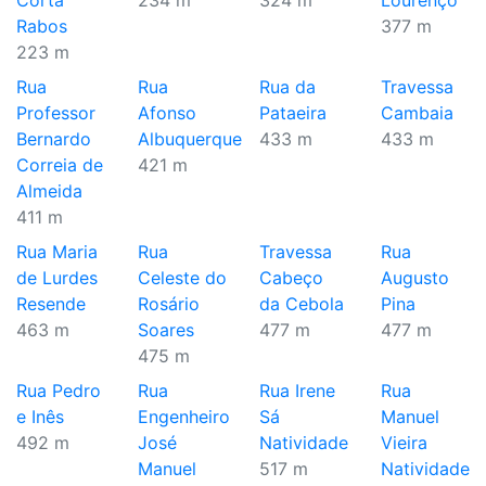
Corta
234 m
324 m
Lourenço
Rabos
377 m
223 m
Rua
Rua
Rua da
Travessa
Professor
Afonso
Pataeira
Cambaia
Bernardo
Albuquerque
433 m
433 m
Correia de
421 m
Almeida
411 m
Rua Maria
Rua
Travessa
Rua
de Lurdes
Celeste do
Cabeço
Augusto
Resende
Rosário
da Cebola
Pina
463 m
Soares
477 m
477 m
475 m
Rua Pedro
Rua
Rua Irene
Rua
e Inês
Engenheiro
Sá
Manuel
492 m
José
Natividade
Vieira
Manuel
517 m
Natividade