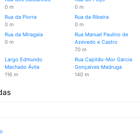
0 m
0 m
Rua da Piorra
Rua da Ribeira
0 m
0 m
Rua da Miragaia
Rua Manuel Paulino de
0 m
Azevedo e Castro
70 m
Largo Edmundo
Rua Capitão-Mor Garcia
Machado Ávila
Gonçalves Madruga
116 m
140 m
das
ão