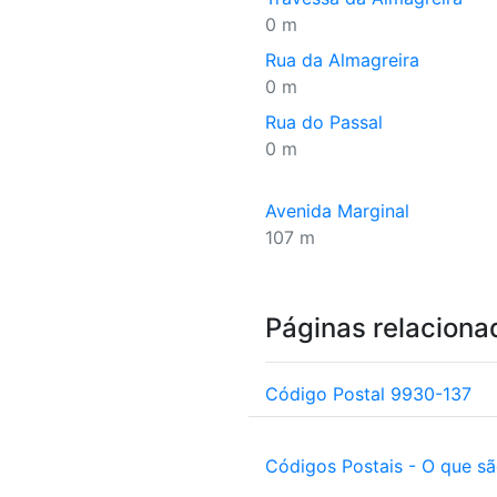
0 m
Rua da Almagreira
0 m
Rua do Passal
0 m
Avenida Marginal
107 m
Páginas relaciona
Código Postal 9930-137
Códigos Postais - O que s